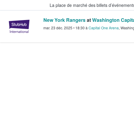
La place de marché des billets d’événement
New York Rangers
at
Washington Capit
StubHub - Où les fans achètent e
mar. 23 déc. 2025
•
18:30
à
Capital One Arena
,
Washin