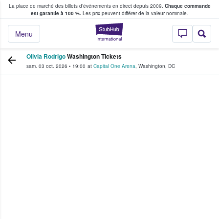
La place de marché des billets d’événements en direct depuis 2009.
Chaque commande
s fans achètent et vendent des billets
est garantie à 100 %.
Les prix peuvent différer de la valeur nominale.
StubHub - Où les f
Menu
Olivia Rodrigo
Washington Tickets
sam. 03 oct. 2026
•
19:00
at
Capital One Arena
,
Washington
,
DC